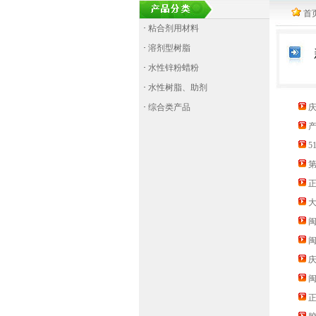
首
·
粘合剂用材料
·
溶剂型树脂
·
水性锌粉蜡粉
·
水性树脂、助剂
·
综合类产品
庆
产
5
第
闽
庆
正