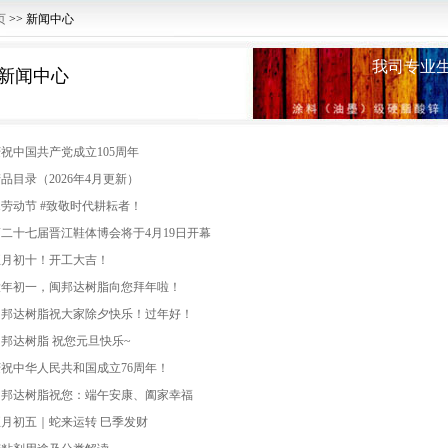
页
>> 新闻中心
我司专业生
新闻中心
祝中国共产党成立105周年
品目录（2026年4月更新）
1劳动节 #致敬时代耕耘者！
二十七届晋江鞋体博会将于4月19日开幕
正月初十！开工大吉！
大年初一，闽邦达树脂向您拜年啦！
闽邦达树脂祝大家除夕快乐！过年好！
邦达树脂 祝您元旦快乐~
祝中华人民共和国成立76周年！
闽邦达树脂祝您：端午安康、阖家幸福
月初五｜蛇来运转 巳季发财